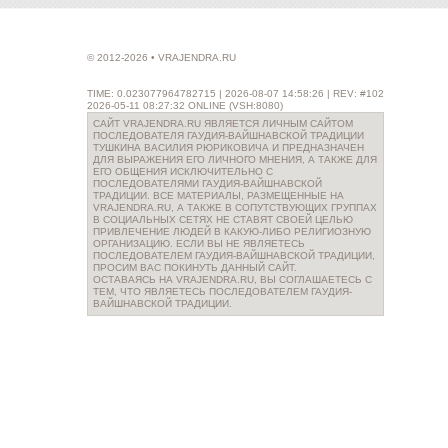
© 2012-2026 • VRAJENDRA.RU
TIME: 0.023077964782715 | 2026-08-07 14:58:26 | REV: #102
2026-05-11 08:27:32 ONLINE (VSH:8080)
САЙТ VRAJENDRA.RU ЯВЛЯЕТСЯ ЛИЧНЫМ САЙТОМ
ПОСЛЕДОВАТЕЛЯ ГАУДИЯ-ВАЙШНАВСКОЙ ТРАДИЦИИ
ТУШКИНА ВАСИЛИЯ РЮРИКОВИЧА И ПРЕДНАЗНАЧЕН
ДЛЯ ВЫРАЖЕНИЯ ЕГО ЛИЧНОГО МНЕНИЯ, А ТАКЖЕ ДЛЯ
ЕГО ОБЩЕНИЯ ИСКЛЮЧИТЕЛЬНО С
ПОСЛЕДОВАТЕЛЯМИ ГАУДИЯ-ВАЙШНАВСКОЙ
ТРАДИЦИИ. ВСЕ МАТЕРИАЛЫ, РАЗМЕЩЕННЫЕ НА
VRAJENDRA.RU, А ТАКЖЕ В СОПУТСТВУЮЩИХ ГРУППАХ
В СОЦИАЛЬНЫХ СЕТЯХ НЕ СТАВЯТ СВОЕЙ ЦЕЛЬЮ
ПРИВЛЕЧЕНИЕ ЛЮДЕЙ В КАКУЮ-ЛИБО РЕЛИГИОЗНУЮ
ОРГАНИЗАЦИЮ. ЕСЛИ ВЫ НЕ ЯВЛЯЕТЕСЬ
ПОСЛЕДОВАТЕЛЕМ ГАУДИЯ-ВАЙШНАВСКОЙ ТРАДИЦИИ,
ПРОСИМ ВАС ПОКИНУТЬ ДАННЫЙ САЙТ.
ОСТАВАЯСЬ НА VRAJENDRA.RU, ВЫ СОГЛАШАЕТЕСЬ С
ТЕМ, ЧТО ЯВЛЯЕТЕСЬ ПОСЛЕДОВАТЕЛЕМ ГАУДИЯ-
ВАЙШНАВСКОЙ ТРАДИЦИИ.