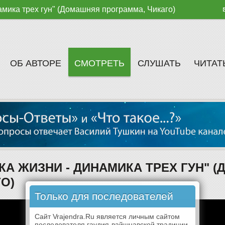
мика трех гун" (Домашняя программа, Чикаго)
ОБ АВТОРЕ
СМОТРЕТЬ
СЛУШАТЬ
ЧИТАТ
А ЖИЗНИ - ДИНАМИКА ТРЕХ ГУН" 
О)
Только для последователей
Сайт Vrajendra.Ru является личным сайтом
последователя гаудия-вайшнавской традиции