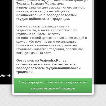
Тушкина Василия Рюриковича
и предназначен для выражения его личного
мнения, а также для его общения
исключительно с последователями
гаудия-вайшнавской традиции.
Все материалы, размещенные на
Vrajendra.Ru, а также в сопутствующих
группах в социальных сетях
не ставят своей целью привлечение людей в
какую-либо религиозную организацию.
Если вы не являетесь последователем
гаудия-вайшнавской традиции, просим вас
покинуть данный сайт.
Оставаясь на Vrajendra.Ru, вы
соглашаетесь с тем, что являетесь
последователем гаудия-вайшнавской
традиции.
Я подтверждаю, что являюсь последователем
гаудия-вайшнавской традиции
Mail.Ru