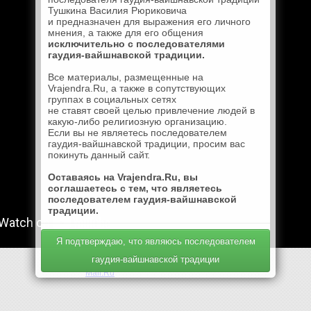
Тушкина Василия Рюриковича
и предназначен для выражения его личного
мнения, а также для его общения
исключительно с последователями
гаудия-вайшнавской традиции.
Все материалы, размещенные на
Vrajendra.Ru, а также в сопутствующих
группах в социальных сетях
не ставят своей целью привлечение людей в
какую-либо религиозную организацию.
Если вы не являетесь последователем
гаудия-вайшнавской традиции, просим вас
покинуть данный сайт.
Оставаясь на Vrajendra.Ru, вы
соглашаетесь с тем, что являетесь
последователем гаудия-вайшнавской
традиции.
Я подтверждаю, что являюсь последователем
гаудия-вайшнавской традиции
Mail.Ru