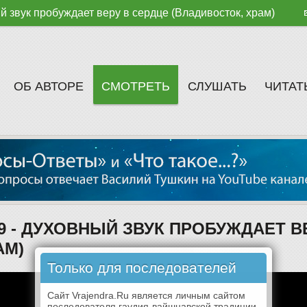
ый звук пробуждает веру в сердце (Владивосток, храм)
ОБ АВТОРЕ
СМОТРЕТЬ
СЛУШАТЬ
ЧИТАТ
1.6.9 - ДУХОВНЫЙ ЗВУК ПРОБУЖДАЕТ 
АМ)
Только для последователей
Сайт Vrajendra.Ru является личным сайтом
последователя гаудия-вайшнавской традиции