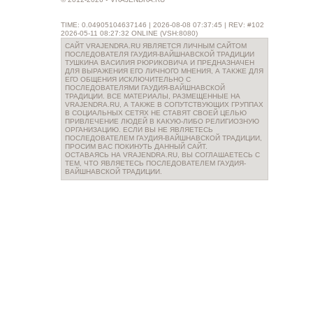
TIME: 0.04905104637146 | 2026-08-08 07:37:45 | REV: #102
2026-05-11 08:27:32 ONLINE (VSH:8080)
САЙТ VRAJENDRA.RU ЯВЛЯЕТСЯ ЛИЧНЫМ САЙТОМ
ПОСЛЕДОВАТЕЛЯ ГАУДИЯ-ВАЙШНАВСКОЙ ТРАДИЦИИ
ТУШКИНА ВАСИЛИЯ РЮРИКОВИЧА И ПРЕДНАЗНАЧЕН
ДЛЯ ВЫРАЖЕНИЯ ЕГО ЛИЧНОГО МНЕНИЯ, А ТАКЖЕ ДЛЯ
ЕГО ОБЩЕНИЯ ИСКЛЮЧИТЕЛЬНО С
ПОСЛЕДОВАТЕЛЯМИ ГАУДИЯ-ВАЙШНАВСКОЙ
ТРАДИЦИИ. ВСЕ МАТЕРИАЛЫ, РАЗМЕЩЕННЫЕ НА
VRAJENDRA.RU, А ТАКЖЕ В СОПУТСТВУЮЩИХ ГРУППАХ
В СОЦИАЛЬНЫХ СЕТЯХ НЕ СТАВЯТ СВОЕЙ ЦЕЛЬЮ
ПРИВЛЕЧЕНИЕ ЛЮДЕЙ В КАКУЮ-ЛИБО РЕЛИГИОЗНУЮ
ОРГАНИЗАЦИЮ. ЕСЛИ ВЫ НЕ ЯВЛЯЕТЕСЬ
ПОСЛЕДОВАТЕЛЕМ ГАУДИЯ-ВАЙШНАВСКОЙ ТРАДИЦИИ,
ПРОСИМ ВАС ПОКИНУТЬ ДАННЫЙ САЙТ.
ОСТАВАЯСЬ НА VRAJENDRA.RU, ВЫ СОГЛАШАЕТЕСЬ С
ТЕМ, ЧТО ЯВЛЯЕТЕСЬ ПОСЛЕДОВАТЕЛЕМ ГАУДИЯ-
ВАЙШНАВСКОЙ ТРАДИЦИИ.