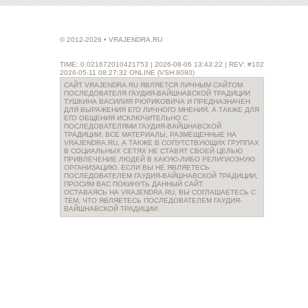
© 2012-2026 • VRAJENDRA.RU
TIME: 0.021672010421753 | 2026-08-06 13:43:22 | REV: #102
2026-05-11 08:27:32 ONLINE (VSH:8080)
САЙТ VRAJENDRA.RU ЯВЛЯЕТСЯ ЛИЧНЫМ САЙТОМ
ПОСЛЕДОВАТЕЛЯ ГАУДИЯ-ВАЙШНАВСКОЙ ТРАДИЦИИ
ТУШКИНА ВАСИЛИЯ РЮРИКОВИЧА И ПРЕДНАЗНАЧЕН
ДЛЯ ВЫРАЖЕНИЯ ЕГО ЛИЧНОГО МНЕНИЯ, А ТАКЖЕ ДЛЯ
ЕГО ОБЩЕНИЯ ИСКЛЮЧИТЕЛЬНО С
ПОСЛЕДОВАТЕЛЯМИ ГАУДИЯ-ВАЙШНАВСКОЙ
ТРАДИЦИИ. ВСЕ МАТЕРИАЛЫ, РАЗМЕЩЕННЫЕ НА
VRAJENDRA.RU, А ТАКЖЕ В СОПУТСТВУЮЩИХ ГРУППАХ
В СОЦИАЛЬНЫХ СЕТЯХ НЕ СТАВЯТ СВОЕЙ ЦЕЛЬЮ
ПРИВЛЕЧЕНИЕ ЛЮДЕЙ В КАКУЮ-ЛИБО РЕЛИГИОЗНУЮ
ОРГАНИЗАЦИЮ. ЕСЛИ ВЫ НЕ ЯВЛЯЕТЕСЬ
ПОСЛЕДОВАТЕЛЕМ ГАУДИЯ-ВАЙШНАВСКОЙ ТРАДИЦИИ,
ПРОСИМ ВАС ПОКИНУТЬ ДАННЫЙ САЙТ.
ОСТАВАЯСЬ НА VRAJENDRA.RU, ВЫ СОГЛАШАЕТЕСЬ С
ТЕМ, ЧТО ЯВЛЯЕТЕСЬ ПОСЛЕДОВАТЕЛЕМ ГАУДИЯ-
ВАЙШНАВСКОЙ ТРАДИЦИИ.