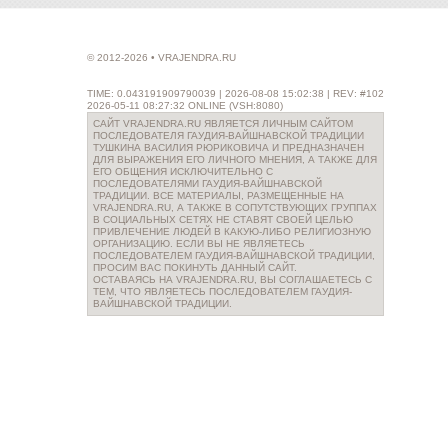
© 2012-2026 • VRAJENDRA.RU
TIME: 0.043191909790039 | 2026-08-08 15:02:38 | REV: #102
2026-05-11 08:27:32 ONLINE (VSH:8080)
САЙТ VRAJENDRA.RU ЯВЛЯЕТСЯ ЛИЧНЫМ САЙТОМ
ПОСЛЕДОВАТЕЛЯ ГАУДИЯ-ВАЙШНАВСКОЙ ТРАДИЦИИ
ТУШКИНА ВАСИЛИЯ РЮРИКОВИЧА И ПРЕДНАЗНАЧЕН
ДЛЯ ВЫРАЖЕНИЯ ЕГО ЛИЧНОГО МНЕНИЯ, А ТАКЖЕ ДЛЯ
ЕГО ОБЩЕНИЯ ИСКЛЮЧИТЕЛЬНО С
ПОСЛЕДОВАТЕЛЯМИ ГАУДИЯ-ВАЙШНАВСКОЙ
ТРАДИЦИИ. ВСЕ МАТЕРИАЛЫ, РАЗМЕЩЕННЫЕ НА
VRAJENDRA.RU, А ТАКЖЕ В СОПУТСТВУЮЩИХ ГРУППАХ
В СОЦИАЛЬНЫХ СЕТЯХ НЕ СТАВЯТ СВОЕЙ ЦЕЛЬЮ
ПРИВЛЕЧЕНИЕ ЛЮДЕЙ В КАКУЮ-ЛИБО РЕЛИГИОЗНУЮ
ОРГАНИЗАЦИЮ. ЕСЛИ ВЫ НЕ ЯВЛЯЕТЕСЬ
ПОСЛЕДОВАТЕЛЕМ ГАУДИЯ-ВАЙШНАВСКОЙ ТРАДИЦИИ,
ПРОСИМ ВАС ПОКИНУТЬ ДАННЫЙ САЙТ.
ОСТАВАЯСЬ НА VRAJENDRA.RU, ВЫ СОГЛАШАЕТЕСЬ С
ТЕМ, ЧТО ЯВЛЯЕТЕСЬ ПОСЛЕДОВАТЕЛЕМ ГАУДИЯ-
ВАЙШНАВСКОЙ ТРАДИЦИИ.