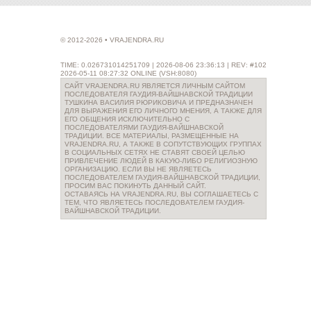
© 2012-2026 • VRAJENDRA.RU
TIME: 0.026731014251709 | 2026-08-06 23:36:13 | REV: #102
2026-05-11 08:27:32 ONLINE (VSH:8080)
САЙТ VRAJENDRA.RU ЯВЛЯЕТСЯ ЛИЧНЫМ САЙТОМ
ПОСЛЕДОВАТЕЛЯ ГАУДИЯ-ВАЙШНАВСКОЙ ТРАДИЦИИ
ТУШКИНА ВАСИЛИЯ РЮРИКОВИЧА И ПРЕДНАЗНАЧЕН
ДЛЯ ВЫРАЖЕНИЯ ЕГО ЛИЧНОГО МНЕНИЯ, А ТАКЖЕ ДЛЯ
ЕГО ОБЩЕНИЯ ИСКЛЮЧИТЕЛЬНО С
ПОСЛЕДОВАТЕЛЯМИ ГАУДИЯ-ВАЙШНАВСКОЙ
ТРАДИЦИИ. ВСЕ МАТЕРИАЛЫ, РАЗМЕЩЕННЫЕ НА
VRAJENDRA.RU, А ТАКЖЕ В СОПУТСТВУЮЩИХ ГРУППАХ
В СОЦИАЛЬНЫХ СЕТЯХ НЕ СТАВЯТ СВОЕЙ ЦЕЛЬЮ
ПРИВЛЕЧЕНИЕ ЛЮДЕЙ В КАКУЮ-ЛИБО РЕЛИГИОЗНУЮ
ОРГАНИЗАЦИЮ. ЕСЛИ ВЫ НЕ ЯВЛЯЕТЕСЬ
ПОСЛЕДОВАТЕЛЕМ ГАУДИЯ-ВАЙШНАВСКОЙ ТРАДИЦИИ,
ПРОСИМ ВАС ПОКИНУТЬ ДАННЫЙ САЙТ.
ОСТАВАЯСЬ НА VRAJENDRA.RU, ВЫ СОГЛАШАЕТЕСЬ С
ТЕМ, ЧТО ЯВЛЯЕТЕСЬ ПОСЛЕДОВАТЕЛЕМ ГАУДИЯ-
ВАЙШНАВСКОЙ ТРАДИЦИИ.