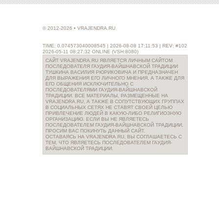
© 2012-2026 • VRAJENDRA.RU
TIME: 0.074573040008545 | 2026-08-08 17:11:53 | REV: #102
2026-05-11 08:27:32 ONLINE (VSH:8080)
САЙТ VRAJENDRA.RU ЯВЛЯЕТСЯ ЛИЧНЫМ САЙТОМ
ПОСЛЕДОВАТЕЛЯ ГАУДИЯ-ВАЙШНАВСКОЙ ТРАДИЦИИ
ТУШКИНА ВАСИЛИЯ РЮРИКОВИЧА И ПРЕДНАЗНАЧЕН
ДЛЯ ВЫРАЖЕНИЯ ЕГО ЛИЧНОГО МНЕНИЯ, А ТАКЖЕ ДЛЯ
ЕГО ОБЩЕНИЯ ИСКЛЮЧИТЕЛЬНО С
ПОСЛЕДОВАТЕЛЯМИ ГАУДИЯ-ВАЙШНАВСКОЙ
ТРАДИЦИИ. ВСЕ МАТЕРИАЛЫ, РАЗМЕЩЕННЫЕ НА
VRAJENDRA.RU, А ТАКЖЕ В СОПУТСТВУЮЩИХ ГРУППАХ
В СОЦИАЛЬНЫХ СЕТЯХ НЕ СТАВЯТ СВОЕЙ ЦЕЛЬЮ
ПРИВЛЕЧЕНИЕ ЛЮДЕЙ В КАКУЮ-ЛИБО РЕЛИГИОЗНУЮ
ОРГАНИЗАЦИЮ. ЕСЛИ ВЫ НЕ ЯВЛЯЕТЕСЬ
ПОСЛЕДОВАТЕЛЕМ ГАУДИЯ-ВАЙШНАВСКОЙ ТРАДИЦИИ,
ПРОСИМ ВАС ПОКИНУТЬ ДАННЫЙ САЙТ.
ОСТАВАЯСЬ НА VRAJENDRA.RU, ВЫ СОГЛАШАЕТЕСЬ С
ТЕМ, ЧТО ЯВЛЯЕТЕСЬ ПОСЛЕДОВАТЕЛЕМ ГАУДИЯ-
ВАЙШНАВСКОЙ ТРАДИЦИИ.