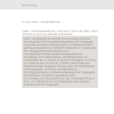
КОНТАКТЫ
© 2012-2026 • VRAJENDRA.RU
TIME: 0.026158094406128 | 2026-08-07 06:53:56 | REV: #102
2026-05-11 08:27:32 ONLINE (VSH:8080)
САЙТ VRAJENDRA.RU ЯВЛЯЕТСЯ ЛИЧНЫМ САЙТОМ
ПОСЛЕДОВАТЕЛЯ ГАУДИЯ-ВАЙШНАВСКОЙ ТРАДИЦИИ
ТУШКИНА ВАСИЛИЯ РЮРИКОВИЧА И ПРЕДНАЗНАЧЕН
ДЛЯ ВЫРАЖЕНИЯ ЕГО ЛИЧНОГО МНЕНИЯ, А ТАКЖЕ ДЛЯ
ЕГО ОБЩЕНИЯ ИСКЛЮЧИТЕЛЬНО С
ПОСЛЕДОВАТЕЛЯМИ ГАУДИЯ-ВАЙШНАВСКОЙ
ТРАДИЦИИ. ВСЕ МАТЕРИАЛЫ, РАЗМЕЩЕННЫЕ НА
VRAJENDRA.RU, А ТАКЖЕ В СОПУТСТВУЮЩИХ ГРУППАХ
В СОЦИАЛЬНЫХ СЕТЯХ НЕ СТАВЯТ СВОЕЙ ЦЕЛЬЮ
ПРИВЛЕЧЕНИЕ ЛЮДЕЙ В КАКУЮ-ЛИБО РЕЛИГИОЗНУЮ
ОРГАНИЗАЦИЮ. ЕСЛИ ВЫ НЕ ЯВЛЯЕТЕСЬ
ПОСЛЕДОВАТЕЛЕМ ГАУДИЯ-ВАЙШНАВСКОЙ ТРАДИЦИИ,
ПРОСИМ ВАС ПОКИНУТЬ ДАННЫЙ САЙТ.
ОСТАВАЯСЬ НА VRAJENDRA.RU, ВЫ СОГЛАШАЕТЕСЬ С
ТЕМ, ЧТО ЯВЛЯЕТЕСЬ ПОСЛЕДОВАТЕЛЕМ ГАУДИЯ-
ВАЙШНАВСКОЙ ТРАДИЦИИ.