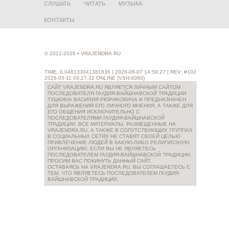
СЛУШАТЬ
ЧИТАТЬ
МУЗЫКА
КОНТАКТЫ
© 2012-2026 • VRAJENDRA.RU
TIME: 0.046133041381836 | 2026-08-07 14:59:27 | REV: #102
2026-05-11 08:27:32 ONLINE (VSH:8080)
САЙТ VRAJENDRA.RU ЯВЛЯЕТСЯ ЛИЧНЫМ САЙТОМ
ПОСЛЕДОВАТЕЛЯ ГАУДИЯ-ВАЙШНАВСКОЙ ТРАДИЦИИ
ТУШКИНА ВАСИЛИЯ РЮРИКОВИЧА И ПРЕДНАЗНАЧЕН
ДЛЯ ВЫРАЖЕНИЯ ЕГО ЛИЧНОГО МНЕНИЯ, А ТАКЖЕ ДЛЯ
ЕГО ОБЩЕНИЯ ИСКЛЮЧИТЕЛЬНО С
ПОСЛЕДОВАТЕЛЯМИ ГАУДИЯ-ВАЙШНАВСКОЙ
ТРАДИЦИИ. ВСЕ МАТЕРИАЛЫ, РАЗМЕЩЕННЫЕ НА
VRAJENDRA.RU, А ТАКЖЕ В СОПУТСТВУЮЩИХ ГРУППАХ
В СОЦИАЛЬНЫХ СЕТЯХ НЕ СТАВЯТ СВОЕЙ ЦЕЛЬЮ
ПРИВЛЕЧЕНИЕ ЛЮДЕЙ В КАКУЮ-ЛИБО РЕЛИГИОЗНУЮ
ОРГАНИЗАЦИЮ. ЕСЛИ ВЫ НЕ ЯВЛЯЕТЕСЬ
ПОСЛЕДОВАТЕЛЕМ ГАУДИЯ-ВАЙШНАВСКОЙ ТРАДИЦИИ,
ПРОСИМ ВАС ПОКИНУТЬ ДАННЫЙ САЙТ.
ОСТАВАЯСЬ НА VRAJENDRA.RU, ВЫ СОГЛАШАЕТЕСЬ С
ТЕМ, ЧТО ЯВЛЯЕТЕСЬ ПОСЛЕДОВАТЕЛЕМ ГАУДИЯ-
ВАЙШНАВСКОЙ ТРАДИЦИИ.