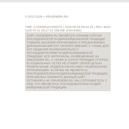
© 2012-2026 • VRAJENDRA.RU
TIME: 0.028560161590576 | 2026-08-06 08:44:35 | REV: #102
2026-05-11 08:27:32 ONLINE (VSH:8080)
САЙТ VRAJENDRA.RU ЯВЛЯЕТСЯ ЛИЧНЫМ САЙТОМ
ПОСЛЕДОВАТЕЛЯ ГАУДИЯ-ВАЙШНАВСКОЙ ТРАДИЦИИ
ТУШКИНА ВАСИЛИЯ РЮРИКОВИЧА И ПРЕДНАЗНАЧЕН
ДЛЯ ВЫРАЖЕНИЯ ЕГО ЛИЧНОГО МНЕНИЯ, А ТАКЖЕ ДЛЯ
ЕГО ОБЩЕНИЯ ИСКЛЮЧИТЕЛЬНО С
ПОСЛЕДОВАТЕЛЯМИ ГАУДИЯ-ВАЙШНАВСКОЙ
ТРАДИЦИИ. ВСЕ МАТЕРИАЛЫ, РАЗМЕЩЕННЫЕ НА
VRAJENDRA.RU, А ТАКЖЕ В СОПУТСТВУЮЩИХ ГРУППАХ
В СОЦИАЛЬНЫХ СЕТЯХ НЕ СТАВЯТ СВОЕЙ ЦЕЛЬЮ
ПРИВЛЕЧЕНИЕ ЛЮДЕЙ В КАКУЮ-ЛИБО РЕЛИГИОЗНУЮ
ОРГАНИЗАЦИЮ. ЕСЛИ ВЫ НЕ ЯВЛЯЕТЕСЬ
ПОСЛЕДОВАТЕЛЕМ ГАУДИЯ-ВАЙШНАВСКОЙ ТРАДИЦИИ,
ПРОСИМ ВАС ПОКИНУТЬ ДАННЫЙ САЙТ.
ОСТАВАЯСЬ НА VRAJENDRA.RU, ВЫ СОГЛАШАЕТЕСЬ С
ТЕМ, ЧТО ЯВЛЯЕТЕСЬ ПОСЛЕДОВАТЕЛЕМ ГАУДИЯ-
ВАЙШНАВСКОЙ ТРАДИЦИИ.