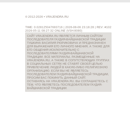
© 2012-2026 • VRAJENDRA.RU
TIME: 0.028125047683716 | 2026-08-06 23:18:28 | REV: #102
2026-05-11 08:27:32 ONLINE (VSH:8080)
САЙТ VRAJENDRA.RU ЯВЛЯЕТСЯ ЛИЧНЫМ САЙТОМ
ПОСЛЕДОВАТЕЛЯ ГАУДИЯ-ВАЙШНАВСКОЙ ТРАДИЦИИ
ТУШКИНА ВАСИЛИЯ РЮРИКОВИЧА И ПРЕДНАЗНАЧЕН
ДЛЯ ВЫРАЖЕНИЯ ЕГО ЛИЧНОГО МНЕНИЯ, А ТАКЖЕ ДЛЯ
ЕГО ОБЩЕНИЯ ИСКЛЮЧИТЕЛЬНО С
ПОСЛЕДОВАТЕЛЯМИ ГАУДИЯ-ВАЙШНАВСКОЙ
ТРАДИЦИИ. ВСЕ МАТЕРИАЛЫ, РАЗМЕЩЕННЫЕ НА
VRAJENDRA.RU, А ТАКЖЕ В СОПУТСТВУЮЩИХ ГРУППАХ
В СОЦИАЛЬНЫХ СЕТЯХ НЕ СТАВЯТ СВОЕЙ ЦЕЛЬЮ
ПРИВЛЕЧЕНИЕ ЛЮДЕЙ В КАКУЮ-ЛИБО РЕЛИГИОЗНУЮ
ОРГАНИЗАЦИЮ. ЕСЛИ ВЫ НЕ ЯВЛЯЕТЕСЬ
ПОСЛЕДОВАТЕЛЕМ ГАУДИЯ-ВАЙШНАВСКОЙ ТРАДИЦИИ,
ПРОСИМ ВАС ПОКИНУТЬ ДАННЫЙ САЙТ.
ОСТАВАЯСЬ НА VRAJENDRA.RU, ВЫ СОГЛАШАЕТЕСЬ С
ТЕМ, ЧТО ЯВЛЯЕТЕСЬ ПОСЛЕДОВАТЕЛЕМ ГАУДИЯ-
ВАЙШНАВСКОЙ ТРАДИЦИИ.