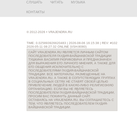
СЛУШАТЬ
ЧИТАТЬ
МУЗЫКА
КОНТАКТЫ
© 2012-2026 • VRAJENDRA.RU
TIME: 0.025893926620483 | 2026-08-06 16:15:38 | REV: #102
2026-05-11 08:27:32 ONLINE (VSH:8080)
САЙТ VRAJENDRA.RU ЯВЛЯЕТСЯ ЛИЧНЫМ САЙТОМ
ПОСЛЕДОВАТЕЛЯ ГАУДИЯ-ВАЙШНАВСКОЙ ТРАДИЦИИ
ТУШКИНА ВАСИЛИЯ РЮРИКОВИЧА И ПРЕДНАЗНАЧЕН
ДЛЯ ВЫРАЖЕНИЯ ЕГО ЛИЧНОГО МНЕНИЯ, А ТАКЖЕ ДЛЯ
ЕГО ОБЩЕНИЯ ИСКЛЮЧИТЕЛЬНО С
ПОСЛЕДОВАТЕЛЯМИ ГАУДИЯ-ВАЙШНАВСКОЙ
ТРАДИЦИИ. ВСЕ МАТЕРИАЛЫ, РАЗМЕЩЕННЫЕ НА
VRAJENDRA.RU, А ТАКЖЕ В СОПУТСТВУЮЩИХ ГРУППАХ
В СОЦИАЛЬНЫХ СЕТЯХ НЕ СТАВЯТ СВОЕЙ ЦЕЛЬЮ
ПРИВЛЕЧЕНИЕ ЛЮДЕЙ В КАКУЮ-ЛИБО РЕЛИГИОЗНУЮ
ОРГАНИЗАЦИЮ. ЕСЛИ ВЫ НЕ ЯВЛЯЕТЕСЬ
ПОСЛЕДОВАТЕЛЕМ ГАУДИЯ-ВАЙШНАВСКОЙ ТРАДИЦИИ,
ПРОСИМ ВАС ПОКИНУТЬ ДАННЫЙ САЙТ.
ОСТАВАЯСЬ НА VRAJENDRA.RU, ВЫ СОГЛАШАЕТЕСЬ С
ТЕМ, ЧТО ЯВЛЯЕТЕСЬ ПОСЛЕДОВАТЕЛЕМ ГАУДИЯ-
ВАЙШНАВСКОЙ ТРАДИЦИИ.