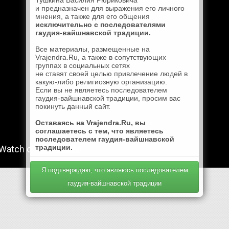
Тушкина Василия Рюриковича
и предназначен для выражения его личного
мнения, а также для его общения
исключительно с последователями
гаудия-вайшнавской традиции.
Все материалы, размещенные на
Vrajendra.Ru, а также в сопутствующих
группах в социальных сетях
не ставят своей целью привлечение людей в
какую-либо религиозную организацию.
Если вы не являетесь последователем
гаудия-вайшнавской традиции, просим вас
покинуть данный сайт.
Оставаясь на Vrajendra.Ru, вы
соглашаетесь с тем, что являетесь
последователем гаудия-вайшнавской
традиции.
Я подтверждаю, что являюсь последователем
гаудия-вайшнавской традиции
Mail.Ru