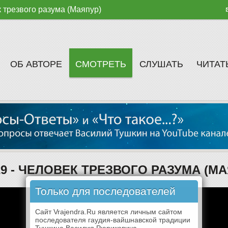
к трезвого разума (Маяпур)
ОБ АВТОРЕ
СМОТРЕТЬ
СЛУШАТЬ
ЧИТАТ
20-29 - ЧЕЛОВЕК ТРЕЗВОГО РАЗУМА (М
Только для последователей
Сайт Vrajendra.Ru является личным сайтом
последователя гаудия-вайшнавской традиции