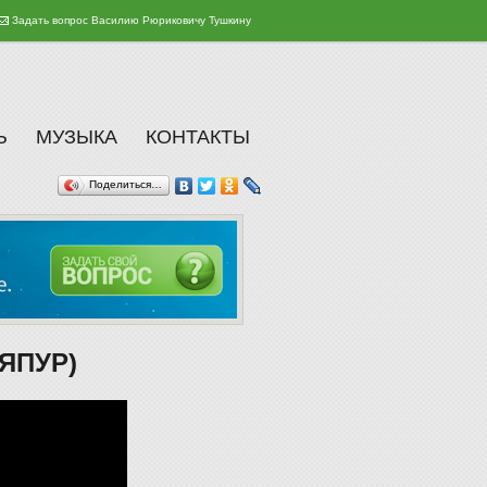
Задать вопрос Василию Рюриковичу Тушкину
Ь
МУЗЫКА
КОНТАКТЫ
Поделиться…
АЯПУР)