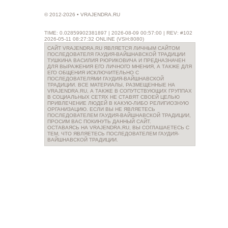
© 2012-2026 • VRAJENDRA.RU
TIME: 0.02859902381897 | 2026-08-09 00:57:00 | REV: #102
2026-05-11 08:27:32 ONLINE (VSH:8080)
САЙТ VRAJENDRA.RU ЯВЛЯЕТСЯ ЛИЧНЫМ САЙТОМ
ПОСЛЕДОВАТЕЛЯ ГАУДИЯ-ВАЙШНАВСКОЙ ТРАДИЦИИ
ТУШКИНА ВАСИЛИЯ РЮРИКОВИЧА И ПРЕДНАЗНАЧЕН
ДЛЯ ВЫРАЖЕНИЯ ЕГО ЛИЧНОГО МНЕНИЯ, А ТАКЖЕ ДЛЯ
ЕГО ОБЩЕНИЯ ИСКЛЮЧИТЕЛЬНО С
ПОСЛЕДОВАТЕЛЯМИ ГАУДИЯ-ВАЙШНАВСКОЙ
ТРАДИЦИИ. ВСЕ МАТЕРИАЛЫ, РАЗМЕЩЕННЫЕ НА
VRAJENDRA.RU, А ТАКЖЕ В СОПУТСТВУЮЩИХ ГРУППАХ
В СОЦИАЛЬНЫХ СЕТЯХ НЕ СТАВЯТ СВОЕЙ ЦЕЛЬЮ
ПРИВЛЕЧЕНИЕ ЛЮДЕЙ В КАКУЮ-ЛИБО РЕЛИГИОЗНУЮ
ОРГАНИЗАЦИЮ. ЕСЛИ ВЫ НЕ ЯВЛЯЕТЕСЬ
ПОСЛЕДОВАТЕЛЕМ ГАУДИЯ-ВАЙШНАВСКОЙ ТРАДИЦИИ,
ПРОСИМ ВАС ПОКИНУТЬ ДАННЫЙ САЙТ.
ОСТАВАЯСЬ НА VRAJENDRA.RU, ВЫ СОГЛАШАЕТЕСЬ С
ТЕМ, ЧТО ЯВЛЯЕТЕСЬ ПОСЛЕДОВАТЕЛЕМ ГАУДИЯ-
ВАЙШНАВСКОЙ ТРАДИЦИИ.