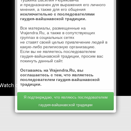
Тушкина Василия Рюриковича
и предназначен для выражения его личного
мнения, а также для его общения
исключительно с последователями
гаудия-вайшнавской традиции.
Все материалы, размещенные на
Vrajendra.Ru, а также в сопутствующих
группах в социальных сетях
не ставят своей целью привлечение людей в
какую-либо религиозную организацию.
Если вы не являетесь последователем
гаудия-вайшнавской традиции, просим вас
покинуть данный сайт.
Оставаясь на Vrajendra.Ru, вы
соглашаетесь с тем, что являетесь
последователем гаудия-вайшнавской
традиции.
Я подтверждаю, что являюсь последователем
гаудия-вайшнавской традиции
Mail.Ru