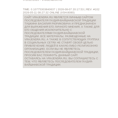
TIME: 0.10775303840637 | 2026-08-07 20:17:53 | REV: #102
2026-05-11 08:27:32 ONLINE (VSH:8080)
САЙТ VRAJENDRA.RU ЯВЛЯЕТСЯ ЛИЧНЫМ САЙТОМ
ПОСЛЕДОВАТЕЛЯ ГАУДИЯ-ВАЙШНАВСКОЙ ТРАДИЦИИ
ТУШКИНА ВАСИЛИЯ РЮРИКОВИЧА И ПРЕДНАЗНАЧЕН
ДЛЯ ВЫРАЖЕНИЯ ЕГО ЛИЧНОГО МНЕНИЯ, А ТАКЖЕ ДЛЯ
ЕГО ОБЩЕНИЯ ИСКЛЮЧИТЕЛЬНО С
ПОСЛЕДОВАТЕЛЯМИ ГАУДИЯ-ВАЙШНАВСКОЙ
ТРАДИЦИИ. ВСЕ МАТЕРИАЛЫ, РАЗМЕЩЕННЫЕ НА
VRAJENDRA.RU, А ТАКЖЕ В СОПУТСТВУЮЩИХ ГРУППАХ
В СОЦИАЛЬНЫХ СЕТЯХ НЕ СТАВЯТ СВОЕЙ ЦЕЛЬЮ
ПРИВЛЕЧЕНИЕ ЛЮДЕЙ В КАКУЮ-ЛИБО РЕЛИГИОЗНУЮ
ОРГАНИЗАЦИЮ. ЕСЛИ ВЫ НЕ ЯВЛЯЕТЕСЬ
ПОСЛЕДОВАТЕЛЕМ ГАУДИЯ-ВАЙШНАВСКОЙ ТРАДИЦИИ,
ПРОСИМ ВАС ПОКИНУТЬ ДАННЫЙ САЙТ.
ОСТАВАЯСЬ НА VRAJENDRA.RU, ВЫ СОГЛАШАЕТЕСЬ С
ТЕМ, ЧТО ЯВЛЯЕТЕСЬ ПОСЛЕДОВАТЕЛЕМ ГАУДИЯ-
ВАЙШНАВСКОЙ ТРАДИЦИИ.