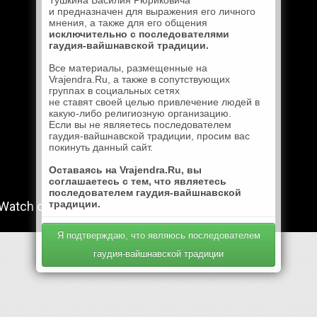
Тушкина Василия Рюриковича
и предназначен для выражения его личного
мнения, а также для его общения
исключительно с последователями
гаудия-вайшнавской традиции.
Все материалы, размещенные на
Vrajendra.Ru, а также в сопутствующих
группах в социальных сетях
не ставят своей целью привлечение людей в
какую-либо религиозную организацию.
Если вы не являетесь последователем
гаудия-вайшнавской традиции, просим вас
покинуть данный сайт.
Оставаясь на Vrajendra.Ru, вы
соглашаетесь с тем, что являетесь
последователем гаудия-вайшнавской
традиции.
Я подтверждаю, что являюсь последователем
гаудия-вайшнавской традиции
Mail.Ru