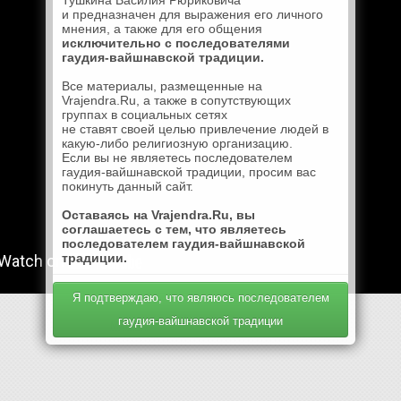
Тушкина Василия Рюриковича
и предназначен для выражения его личного
мнения, а также для его общения
исключительно с последователями
гаудия-вайшнавской традиции.
Все материалы, размещенные на
Vrajendra.Ru, а также в сопутствующих
группах в социальных сетях
не ставят своей целью привлечение людей в
какую-либо религиозную организацию.
Если вы не являетесь последователем
гаудия-вайшнавской традиции, просим вас
покинуть данный сайт.
Оставаясь на Vrajendra.Ru, вы
соглашаетесь с тем, что являетесь
последователем гаудия-вайшнавской
традиции.
Я подтверждаю, что являюсь последователем
гаудия-вайшнавской традиции
Mail.Ru