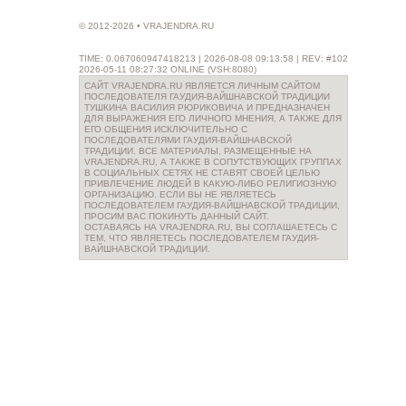
© 2012-2026 • VRAJENDRA.RU
TIME: 0.067060947418213 | 2026-08-08 09:13:58 | REV: #102
2026-05-11 08:27:32 ONLINE (VSH:8080)
САЙТ VRAJENDRA.RU ЯВЛЯЕТСЯ ЛИЧНЫМ САЙТОМ
ПОСЛЕДОВАТЕЛЯ ГАУДИЯ-ВАЙШНАВСКОЙ ТРАДИЦИИ
ТУШКИНА ВАСИЛИЯ РЮРИКОВИЧА И ПРЕДНАЗНАЧЕН
ДЛЯ ВЫРАЖЕНИЯ ЕГО ЛИЧНОГО МНЕНИЯ, А ТАКЖЕ ДЛЯ
ЕГО ОБЩЕНИЯ ИСКЛЮЧИТЕЛЬНО С
ПОСЛЕДОВАТЕЛЯМИ ГАУДИЯ-ВАЙШНАВСКОЙ
ТРАДИЦИИ. ВСЕ МАТЕРИАЛЫ, РАЗМЕЩЕННЫЕ НА
VRAJENDRA.RU, А ТАКЖЕ В СОПУТСТВУЮЩИХ ГРУППАХ
В СОЦИАЛЬНЫХ СЕТЯХ НЕ СТАВЯТ СВОЕЙ ЦЕЛЬЮ
ПРИВЛЕЧЕНИЕ ЛЮДЕЙ В КАКУЮ-ЛИБО РЕЛИГИОЗНУЮ
ОРГАНИЗАЦИЮ. ЕСЛИ ВЫ НЕ ЯВЛЯЕТЕСЬ
ПОСЛЕДОВАТЕЛЕМ ГАУДИЯ-ВАЙШНАВСКОЙ ТРАДИЦИИ,
ПРОСИМ ВАС ПОКИНУТЬ ДАННЫЙ САЙТ.
ОСТАВАЯСЬ НА VRAJENDRA.RU, ВЫ СОГЛАШАЕТЕСЬ С
ТЕМ, ЧТО ЯВЛЯЕТЕСЬ ПОСЛЕДОВАТЕЛЕМ ГАУДИЯ-
ВАЙШНАВСКОЙ ТРАДИЦИИ.