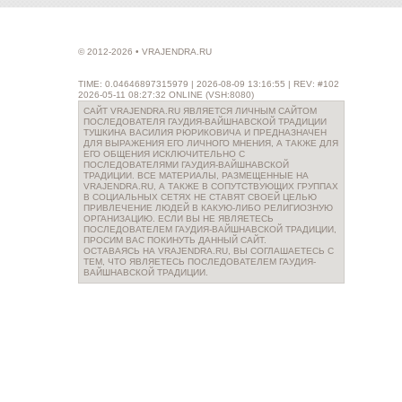
© 2012-2026 • VRAJENDRA.RU
TIME: 0.04646897315979 | 2026-08-09 13:16:55 | REV: #102
2026-05-11 08:27:32 ONLINE (VSH:8080)
САЙТ VRAJENDRA.RU ЯВЛЯЕТСЯ ЛИЧНЫМ САЙТОМ
ПОСЛЕДОВАТЕЛЯ ГАУДИЯ-ВАЙШНАВСКОЙ ТРАДИЦИИ
ТУШКИНА ВАСИЛИЯ РЮРИКОВИЧА И ПРЕДНАЗНАЧЕН
ДЛЯ ВЫРАЖЕНИЯ ЕГО ЛИЧНОГО МНЕНИЯ, А ТАКЖЕ ДЛЯ
ЕГО ОБЩЕНИЯ ИСКЛЮЧИТЕЛЬНО С
ПОСЛЕДОВАТЕЛЯМИ ГАУДИЯ-ВАЙШНАВСКОЙ
ТРАДИЦИИ. ВСЕ МАТЕРИАЛЫ, РАЗМЕЩЕННЫЕ НА
VRAJENDRA.RU, А ТАКЖЕ В СОПУТСТВУЮЩИХ ГРУППАХ
В СОЦИАЛЬНЫХ СЕТЯХ НЕ СТАВЯТ СВОЕЙ ЦЕЛЬЮ
ПРИВЛЕЧЕНИЕ ЛЮДЕЙ В КАКУЮ-ЛИБО РЕЛИГИОЗНУЮ
ОРГАНИЗАЦИЮ. ЕСЛИ ВЫ НЕ ЯВЛЯЕТЕСЬ
ПОСЛЕДОВАТЕЛЕМ ГАУДИЯ-ВАЙШНАВСКОЙ ТРАДИЦИИ,
ПРОСИМ ВАС ПОКИНУТЬ ДАННЫЙ САЙТ.
ОСТАВАЯСЬ НА VRAJENDRA.RU, ВЫ СОГЛАШАЕТЕСЬ С
ТЕМ, ЧТО ЯВЛЯЕТЕСЬ ПОСЛЕДОВАТЕЛЕМ ГАУДИЯ-
ВАЙШНАВСКОЙ ТРАДИЦИИ.