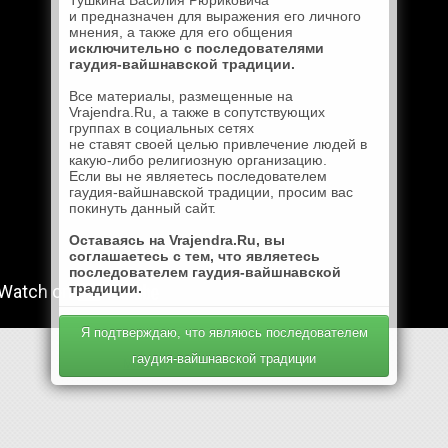
Тушкина Василия Рюриковича
и предназначен для выражения его личного
мнения, а также для его общения
исключительно с последователями
гаудия-вайшнавской традиции.
Все материалы, размещенные на
Vrajendra.Ru, а также в сопутствующих
группах в социальных сетях
не ставят своей целью привлечение людей в
какую-либо религиозную организацию.
Если вы не являетесь последователем
гаудия-вайшнавской традиции, просим вас
покинуть данный сайт.
Оставаясь на Vrajendra.Ru, вы
соглашаетесь с тем, что являетесь
последователем гаудия-вайшнавской
традиции.
Я подтверждаю, что являюсь последователем
гаудия-вайшнавской традиции
Mail.Ru