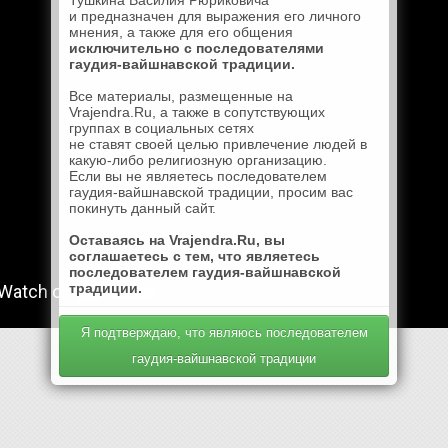
Тушкина Василия Рюриковича
и предназначен для выражения его личного
мнения, а также для его общения
исключительно с последователями
гаудия-вайшнавской традиции.
Все материалы, размещенные на
Vrajendra.Ru, а также в сопутствующих
группах в социальных сетях
не ставят своей целью привлечение людей в
какую-либо религиозную организацию.
Если вы не являетесь последователем
гаудия-вайшнавской традиции, просим вас
покинуть данный сайт.
Оставаясь на Vrajendra.Ru, вы
соглашаетесь с тем, что являетесь
последователем гаудия-вайшнавской
традиции.
Я подтверждаю, что являюсь последователем
гаудия-вайшнавской традиции
Mail.Ru