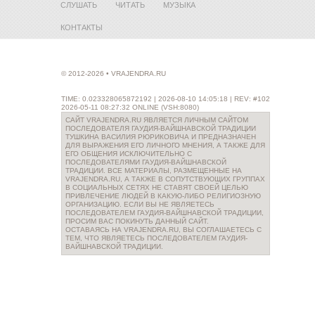
СЛУШАТЬ
ЧИТАТЬ
МУЗЫКА
КОНТАКТЫ
© 2012-2026 • VRAJENDRA.RU
TIME: 0.023328065872192 | 2026-08-10 14:05:18 | REV: #102
2026-05-11 08:27:32 ONLINE (VSH:8080)
САЙТ VRAJENDRA.RU ЯВЛЯЕТСЯ ЛИЧНЫМ САЙТОМ
ПОСЛЕДОВАТЕЛЯ ГАУДИЯ-ВАЙШНАВСКОЙ ТРАДИЦИИ
ТУШКИНА ВАСИЛИЯ РЮРИКОВИЧА И ПРЕДНАЗНАЧЕН
ДЛЯ ВЫРАЖЕНИЯ ЕГО ЛИЧНОГО МНЕНИЯ, А ТАКЖЕ ДЛЯ
ЕГО ОБЩЕНИЯ ИСКЛЮЧИТЕЛЬНО С
ПОСЛЕДОВАТЕЛЯМИ ГАУДИЯ-ВАЙШНАВСКОЙ
ТРАДИЦИИ. ВСЕ МАТЕРИАЛЫ, РАЗМЕЩЕННЫЕ НА
VRAJENDRA.RU, А ТАКЖЕ В СОПУТСТВУЮЩИХ ГРУППАХ
В СОЦИАЛЬНЫХ СЕТЯХ НЕ СТАВЯТ СВОЕЙ ЦЕЛЬЮ
ПРИВЛЕЧЕНИЕ ЛЮДЕЙ В КАКУЮ-ЛИБО РЕЛИГИОЗНУЮ
ОРГАНИЗАЦИЮ. ЕСЛИ ВЫ НЕ ЯВЛЯЕТЕСЬ
ПОСЛЕДОВАТЕЛЕМ ГАУДИЯ-ВАЙШНАВСКОЙ ТРАДИЦИИ,
ПРОСИМ ВАС ПОКИНУТЬ ДАННЫЙ САЙТ.
ОСТАВАЯСЬ НА VRAJENDRA.RU, ВЫ СОГЛАШАЕТЕСЬ С
ТЕМ, ЧТО ЯВЛЯЕТЕСЬ ПОСЛЕДОВАТЕЛЕМ ГАУДИЯ-
ВАЙШНАВСКОЙ ТРАДИЦИИ.