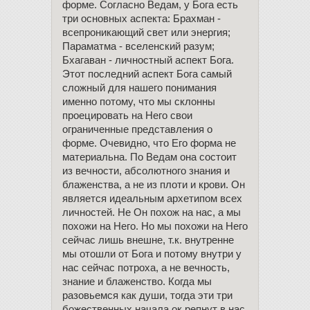
форме. Согласно Ведам, у Бога есть
три основных аспекта: Брахман -
всепроникающий свет или энергия;
Параматма - вселенский разум;
Бхагаван - личностный аспект Бога.
Этот последний аспект Бога самый
сложный для нашего понимания
именно потому, что мы склонны
проецировать на Него свои
ограниченные представления о
форме. Очевидно, что Его форма не
материальна. По Ведам она состоит
из вечности, абсолютного знания и
блаженства, а не из плоти и крови. Он
является идеальным архетипом всех
личностей. Не Он похож на нас, а мы
похожи на Него. Но мы похожи на Него
сейчас лишь внешне, т.к. внутренне
мы отошли от Бога и потому внутри у
нас сейчас потроха, а не вечность,
знание и блаженство. Когда мы
разовьемся как души, тогда эти три
божественных начала ок репнут в нас,