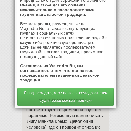
и предназначен для выражения его личного
работаем на Его программном
мнения, а также для его общения
обеспечении. Бог не ограничен одной
исключительно с последователями
ролью. Он один, но Он не однозначен.
гаудия-вайшнавской традиции.
Он очень разносторонне развитый и
Все материалы, размещенные на
образованный пастух (Улыбается)
Vrajendra.Ru, а также в сопутствующих
группах в социальных сетях
не ставят своей целью привлечение людей в
- Мы умираем со смертью нашего
какую-либо религиозную организацию.
тела - это очевидно! Никто из
Если вы не являетесь последователем
гаудия-вайшнавской традиции, просим вас
мертвых еще не воскрес. О какой
покинуть данный сайт.
реинкарнации вы говорите!
Оставаясь на Vrajendra.Ru, вы
- Вы плохо знакомы с реальностью.
соглашаетесь с тем, что являетесь
Есть множество случаев, когда души
последователем гаудия-вайшнавской
традиции.
умерших людей вступают в контакты
с живыми людьми. Некоторые из этих
случаев задокументированы
Я подтверждаю, что являюсь последователем
учеными. Другое дело, что это не
гаудия-вайшнавской традиции
имеет широкой огласки, т.к. не
соответствует современной научной
парадигме. Рекомендую вам почитать
книгу Майкла Кремо "Деволюция
человека", где он приводит описание