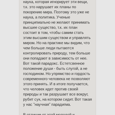
наука, которая игнорирует эти вещи,
т.к. это нарушает их планы по
покорению мира. Поэтому это уже не
наука, а политика. Ученые
принципиально не желают принимать
высшее существо, т.к. их план
состоит в том, чтобы самим стать
этим высшим существом и управлять
миром. Но на практике мы видим, что
чем больше люди пытаются
контролировать природу, тем больше
они попадают в зависимость от нее.
Вот такой парадокс. Естетсвенное
положение души - быть слугой, а не
господином. Но упрямство и гордость
современного человека не позволяют
этого принять. И в итоге получается,
что человек идет против своей
природы и так разрушает все вокруг,
рубит сук, на котором сидит. Вот такая
у нас "научная" парадигма.
В отличие от этой молодой и