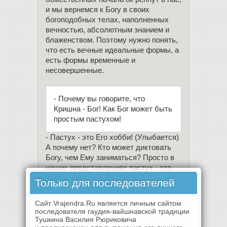
и мы вернемся к Богу в своих
богоподобных телах, наполненных
вечностью, абсолютным знанием и
блаженством. Поэтому нужно понять,
что есть вечные идеальные формы, а
есть формы временные и
несовершенные.
- Почему вы говорите, что
Кришна - Бог! Как Бог может быть
простым пастухом!
- Пастух - это Его хобби! (Улыбается)
А почему нет? Кто может диктовать
Богу, чем Ему заниматься? Просто в
наших представлениях пастух - это
что-то несерьезное. Мы бы
Только для последователей
посоветовали Богу занять роль
главного компьютерщика. Не
Сайт Vrajendra.Ru является личным сайтом
волнуйтесь, Он эту роль уже
последователя гаудия-вайшнавской традиции
занимает, т.к. весь мир и мы с вами
Тушкина Василия Рюриковича