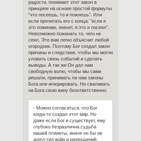
радости, понимает этот закон в
принципе на основе простой формулы
"что посеешь, то и пожнешь". Или
если прочитать его с конца: "если я
это пожинаю, значит, я это и посеял".
Невозможно пожинать то, чего не
сеял. Это вам легко объяснит любой
огородник. Поэтому Бог создал закон
причины и следствия, чтобы мы могли
уловить связь событий и сделать
выводы. А так же Он дал нам
свободную волю, чтобы мы сами
решали, принимать ли нам законы
Бога или игнорировать. Но сваливать
на Бога свою вину безответственно.
- Можно согласиться, что Бог
когда-то создал этот мир. Но
даже если Бог и существует, ему
глубоко безразлична судьба
нашей планеты, иначе он бы не
допустил войн и разрушений.