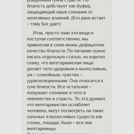
рожденным гуной страсти. Но
благость действует как буфер,
защищающий наше сознание от
негативных влияний. (Кто рано встает
– тому Бог дает)
Итак, просто зная эти вещи и
поступая соответственно, мы
привносим в свою жизнь дефицитное
качество благости. По питанию нужно
писать отдельную статью, но коротко
скажу, что вегетарианская пища
делает тело здоровым и выносливым,
ум – спокойным, чувства –
удовлетворенными. Она относится к
гуне благости. Все остальное –
погружает сознание и тело в
невежество и страсть. Те, кто думают,
что вегетарианство ослабляет
человека, могут посмотреть на таких
сильных и выносливых существ как
слоны, лошади, быки – все они
вегетарианцы.