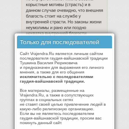
корыстные мотивы (страсть) и в
данном случае очевидно, что внешняя
благость стоит на службе у
внутренней страсти. Но законы жизни
неумолимы и рано или поздно
нехватка внутренней благости
приведет к тому, что страсть выйдет
Только для последователей
из-под контроля и все опять
закончится невежеством – потерями,
Сайт Vrajendra.Ru является личным сайтом
крушениями и разочарованиями.
последователя гаудия-вайшнавской традиции
Знание о гунах природы, позволяет
Тушкина Василия Рюриковича
и предназначен для выражения его личного
нам легко понять качество любого
мнения, а также для его общения
феномена. Приведем еще несколько
исключительно с последователями
примеров того, как разные гуны
гаудия-вайшнавской традиции.
влияют на разные проявления жизни.
Все материалы, размещенные на
Время суток: утро с 4 до 10 – это
Vrajendra.Ru, а также в сопутствующих
время гуны благости. В это время
группах в социальных сетях
происходит пробуждение, оно
не ставят своей целью привлечение людей в
благоприятно для молитвы, изучения
какую-либо религиозную организацию.
Если вы не являетесь последователем
священных писаний, медитации,
гаудия-вайшнавской традиции, просим вас
занятий йогой. С 10 утра до 22 часов –
покинуть данный сайт.
это время влияния гуны страсти. В