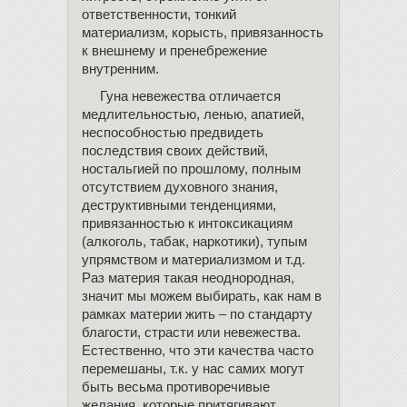
ответственности, тонкий
материализм, корысть, привязанность
к внешнему и пренебрежение
внутренним.
Гуна невежества отличается
медлительностью, ленью, апатией,
неспособностью предвидеть
последствия своих действий,
ностальгией по прошлому, полным
отсутствием духовного знания,
деструктивными тенденциями,
привязанностью к интоксикациям
(алкоголь, табак, наркотики), тупым
упрямством и материализмом и т.д.
Раз материя такая неоднородная,
значит мы можем выбирать, как нам в
рамках материи жить – по стандарту
благости, страсти или невежества.
Естественно, что эти качества часто
перемешаны, т.к. у нас самих могут
быть весьма противоречивые
желания, которые притягивают