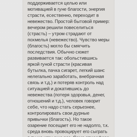
поддерживается целью или
мотивацией в гуне благости, энергия
страсти, есественно, переходит в
невежество. Простой бытовой пример:
вечером решили повеселиться
(страсть) – утром страдают от
похмелья (невежество). Чувство меры
(благость) могло бы смягчить
последствия. Обычно сюжет
развивается так: обольстившись
яркой гуной страсти (красивая
бутылка, пачка сигарет, легкий шанс
нелегально заработать, внебрачная
связь и т.д.) и потеряв контроль над
ситуацией и докатившись до
невежества (потеря здоровья, денег,
отношений и т.д.), человек говорит
себе, что надо стать серьезнее,
контролировать свои дурные
привычки (благость). Но такое
озарение посещает его не надолго, т.к.
среда вновь провоцирует его сыграть