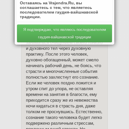
это время осуществляется активная
Оставаясь на Vrajendra.Ru, вы
соглашаетесь с тем, что являетесь
деятельность. С 22 до 4 утра – время
последователем гаудия-вайшнавской
влияния гуны невежества. Это время
традиции.
сна – погружения в самозабвение.
Поэтому Веды рекомендуют
Я подтверждаю, что являюсь последователем
просыпаться до восхода солнца,
совершать омовение тела, а затем
гаудия-вайшнавской традиции
заниматься очищением своего тонкого
и духовного тел через духовную
практику. После этого человек,
духовно обогащенный, может смело
начинать рабочий день, не боясь, что
страсти и многочисленные события
полностью захлестнут его сознание.
Если же человек поздно ложится и
утром спит до упора, не оставляя
времени на занятия в благости, ему
приходится сразу же из невежества
ночи кидаться в страсть дня, даже
толком не проснувшись. Естественно,
сознание такого человека будет легко
подвержено различным стрессам,