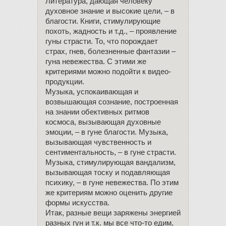
Литература, дающая человеку
духовное знание и высокие цели, – в
благости. Книги, стимулирующие
похоть, жадность и т.д., – проявление
гуны страсти. То, что порождает
страх, гнев, болезненные фантазии –
гуна невежества. С этими же
критериями можно подойти к видео-
продукции.
Музыка, успокаивающая и
возвышающая сознание, построенная
на знании обективных ритмов
космоса, вызывающая духовные
эмоции, – в гуне благости. Музыка,
вызывающая чувственность и
сентиментальность, – в гуне страсти.
Музыка, стимулирующая вандализм,
вызывающая тоску и подавляющая
психику, – в гуне невежества. По этим
же критериям можно оценить другие
формы искусства.
Итак, разные вещи заряжены энергией
разных гун и т.к. мы все что-то едим,